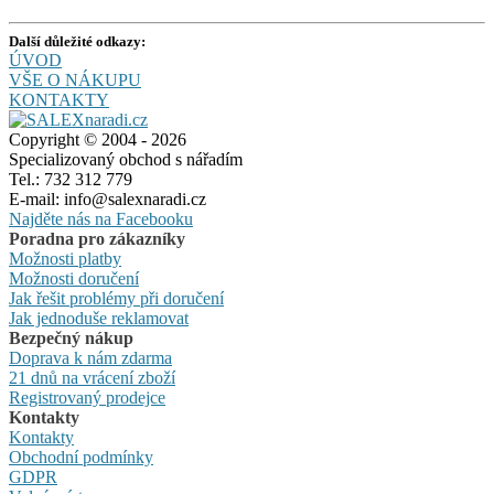
Další důležité odkazy:
ÚVOD
VŠE O NÁKUPU
KONTAKTY
Copyright © 2004 - 2026
Specializovaný obchod s nářadím
Tel.: 732 312 779
E-mail: info@salexnaradi.cz
Najděte nás na Facebooku
Poradna pro zákazníky
Možnosti platby
Možnosti doručení
Jak řešit problémy při doručení
Jak jednoduše reklamovat
Bezpečný nákup
Doprava k nám zdarma
21 dnů na vrácení zboží
Registrovaný prodejce
Kontakty
Kontakty
Obchodní podmínky
GDPR