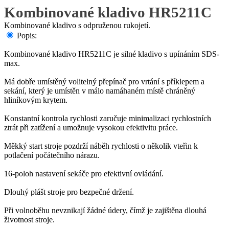
Kombinované kladivo HR5211C
Kombinované kladivo s odpruženou rukojetí.
Popis:
Kombinované kladivo HR5211C je silné kladivo s upínáním SDS-
max.
Má dobře umístěný volitelný přepínač pro vrtání s příklepem a
sekání, který je umístěn v málo namáhaném místě chráněný
hliníkovým krytem.
Konstantní kontrola rychlosti zaručuje minimalizaci rychlostních
ztrát při zatížení a umožnuje vysokou efektivitu práce.
Měkký start stroje pozdrží náběh rychlosti o několik vteřin k
potlačení počátečního nárazu.
16-poloh nastavení sekáče pro efektivní ovládání.
Dlouhý plášt stroje pro bezpečné držení.
Při volnoběhu nevznikají žádné údery, čímž je zajištěna dlouhá
životnost stroje.