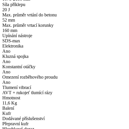
Síla příklepu
20 J
Max. průměr vrtání do betonu
52 mm
Max. průměr vrtací korunky
160 mm
Upínání nástroje
SDS-max
Elektronika
Ano
Kluzná spojka
Ano
Konstantní otáčky
Ano
Omezení rozběhového proudu
Ano
Tlumení vibrací
AVT + rukojeť tlumící rázy
Hmotnost
11,6 Kg
Balení
Kufr
Dodávané příslušenství
Přepravní kufr
Hloubkový doraz