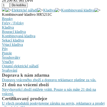
24 206 Kč bez DPH
Elektrické nářadí
Kladiva
Kombinovaná kladiva
Kombinované kladivo HR5211C
Brusky
Frézy / Frézky
Kladiva
Bourací kladiva
Kombinovaná kladiva
Sekací kladiva
Vrtací kladiva
Pily
Pistole
Šroubováky
Vrtačky
Ostatní elektrické nářadí
Svařování
Doprava k nám zdarma
Dopravu vráceného zboží a dopravu reklamace platíme za vás.
21 dnů na vrácení zboží
Nevyhovující zboží můžete vrátit. Pouze u nás máte 21 dnů na
vrácení.
Certifikovaný prodejce
U všech produktů poskytujeme záruku na servis, reklamace a prodej