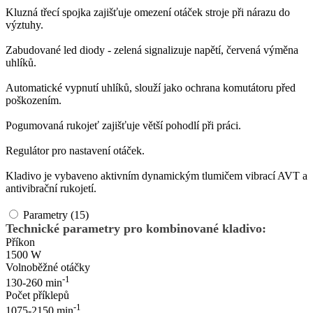
Kluzná třecí spojka zajišťuje omezení otáček stroje při nárazu do
výztuhy.
Zabudované led diody - zelená signalizuje napětí, červená výměna
uhlíků.
Automatické vypnutí uhlíků, slouží jako ochrana komutátoru před
poškozením.
Pogumovaná rukojeť zajišťuje větší pohodlí při práci.
Regulátor pro nastavení otáček.
Kladivo je vybaveno aktivním dynamickým tlumičem vibrací AVT a
antivibrační rukojetí.
Parametry (15)
Technické parametry pro kombinované kladivo:
Příkon
1500 W
Volnoběžné otáčky
-1
130-260 min
Počet příklepů
-1
1075-2150 min