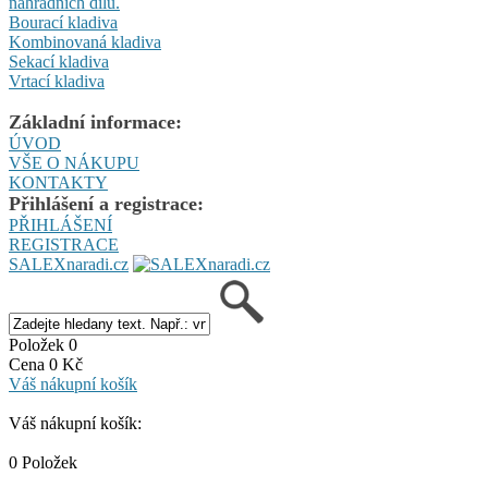
náhradních dílů.
Bourací kladiva
Kombinovaná kladiva
Sekací kladiva
Vrtací kladiva
Základní informace:
ÚVOD
VŠE O NÁKUPU
KONTAKTY
Přihlášení a registrace:
PŘIHLÁŠENÍ
REGISTRACE
SALEXnaradi.cz
Položek 0
Cena 0 Kč
Váš nákupní košík
Váš nákupní košík:
0 Položek