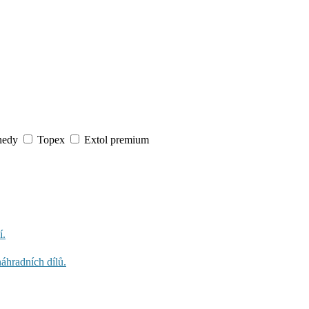
nedy
Topex
Extol premium
í.
áhradních dílů.