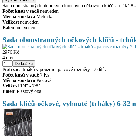
Sada oboustranných hlubokých lomených očkových klíčů - trháků 8 - 
Počet kusů v sadě
neuveden
Měrná soustava
Metrická
Velikost
neuveden
Balení
neuveden
Sada oboustranných očkových klíčů - trh
2976 Kč
4 dny
Profi sada trháků v pouzdře -palcové rozměry - 7 dílů.
Počet kusů v sadě
7 Ks
Měrná soustava
Palcová
Velikost
1/4" - 7/8"
Balení
Plastový obal
Sada klíčů-očkové, vyhnuté (trháky) 6-