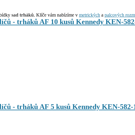
abídky
sad trháků
. Klíče vám nabízíme v
metrických
a
palcových rozm
klíčů - trháků AF 10 kusů Kennedy KEN-58
klíčů - trháků AF 5 kusů Kennedy KEN-582