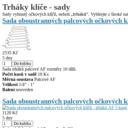
Trháky klíče - sady
Sady vyhnutý očkových klíčů, neboli „
trháků
“. Vybírejte z široké n
Sada oboustranných palcových očkových 
2535 Kč
5 dny
Sada trháků palcové AF rozměry 10 dílů.
Počet kusů v sadě
10 Ks
Měrná soustava
Palcové AF
Velikost
1/4" - 1"
Balení
neuveden
Sada oboustranných palcových očkových 
1120 Kč
5 dny