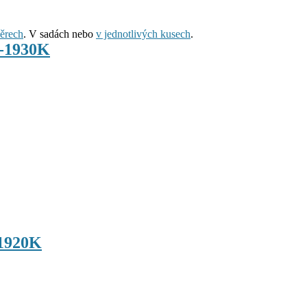
ěrech
. V sadách nebo
v jednotlivých kusech
.
2-1930K
-1920K