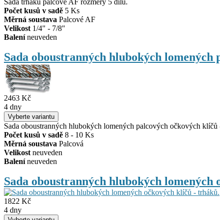
Sada trháků palcové AF rozměry 5 dílů.
Počet kusů v sadě
5 Ks
Měrná soustava
Palcové AF
Velikost
1/4" - 7/8"
Balení
neuveden
Sada oboustranných hlubokých lomených p
2463 Kč
4 dny
Sada oboustranných hlubokých lomených palcových očkových klíčů -
Počet kusů v sadě
8 - 10 Ks
Měrná soustava
Palcová
Velikost
neuveden
Balení
neuveden
Sada oboustranných hlubokých lomených o
1822 Kč
4 dny