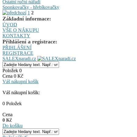
Ostatní ruční nářadí
Sponkovačky - hřebíkovačky
1
2
Základní informace:
ÚVOD
VŠE O NÁKUPU
KONTAKTY
Přihlášení a registrace:
PŘIHLÁŠENÍ
REGISTRACE
SALEXnaradi.cz
Položek 0
Cena 0 Kč
Váš nákupní košík
Váš nákupní košík:
0 Položek
Cena
0 Kč
Do košíku