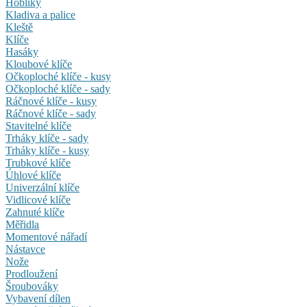
Hoblíky
Kladiva a palice
Kleště
Klíče
Hasáky
Kloubové klíče
Očkoploché klíče - kusy
Očkoploché klíče - sady
Ráčnové klíče - kusy
Ráčnové klíče - sady
Stavitelné klíče
Trháky klíče - sady
Trháky klíče - kusy
Trubkové klíče
Úhlové klíče
Univerzální klíče
Vidlicové klíče
Zahnuté klíče
Měřidla
Momentové nářadí
Nástavce
Nože
Prodloužení
Šroubováky
Vybavení dílen