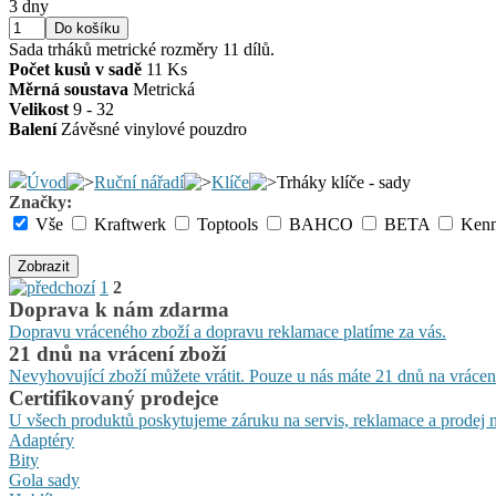
3 dny
Sada trháků metrické rozměry 11 dílů.
Počet kusů v sadě
11 Ks
Měrná soustava
Metrická
Velikost
9 - 32
Balení
Závěsné vinylové pouzdro
Úvod
Ruční nářadí
Klíče
Trháky klíče - sady
Značky:
Vše
Kraftwerk
Toptools
BAHCO
BETA
Ken
Zobrazit
1
2
Doprava k nám zdarma
Dopravu vráceného zboží a dopravu reklamace platíme za vás.
21 dnů na vrácení zboží
Nevyhovující zboží můžete vrátit. Pouze u nás máte 21 dnů na vrácen
Certifikovaný prodejce
U všech produktů poskytujeme záruku na servis, reklamace a prodej n
Adaptéry
Bity
Gola sady