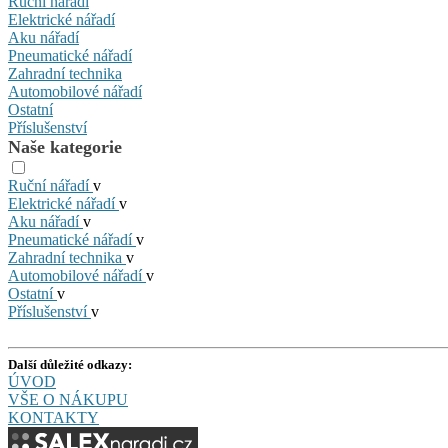
Ruční nářadí
Elektrické nářadí
Aku nářadí
Pneumatické nářadí
Zahradní technika
Automobilové nářadí
Ostatní
Příslušenství
Naše kategorie
Ruční nářadí
v
Elektrické nářadí
v
Aku nářadí
v
Pneumatické nářadí
v
Zahradní technika
v
Automobilové nářadí
v
Ostatní
v
Příslušenství
v
Další důležité odkazy:
ÚVOD
VŠE O NÁKUPU
KONTAKTY