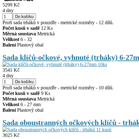
5299 Kč
4 dny
Profi sada trháků v pouzdře - metrické rozměry - 12 dílů.
Počet kusů v sadě
12 Ks
Měrná soustava
Metrická
Velikost
6 - 32
Balení
Plastový obal
Sada klíčů-očkové, vyhnuté (trháky) 6
3541 Kč
4 dny
Profi sada trháků v pouzdře - metrické rozměry - 10 dílů.
Počet kusů v sadě
9 Ks
Měrná soustava
Metrická
Velikost
6 - 27 mm
Balení
Plastový obal
Sada oboustranných očkových klíčů - tr
3025 Kč