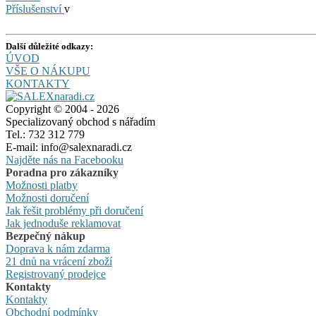
Příslušenství
v
Další důležité odkazy:
ÚVOD
VŠE O NÁKUPU
KONTAKTY
Copyright © 2004 - 2026
Specializovaný obchod s nářadím
Tel.: 732 312 779
E-mail: info@salexnaradi.cz
Najděte nás na Facebooku
Poradna pro zákazníky
Možnosti platby
Možnosti doručení
Jak řešit problémy při doručení
Jak jednoduše reklamovat
Bezpečný nákup
Doprava k nám zdarma
21 dnů na vrácení zboží
Registrovaný prodejce
Kontakty
Kontakty
Obchodní podmínky