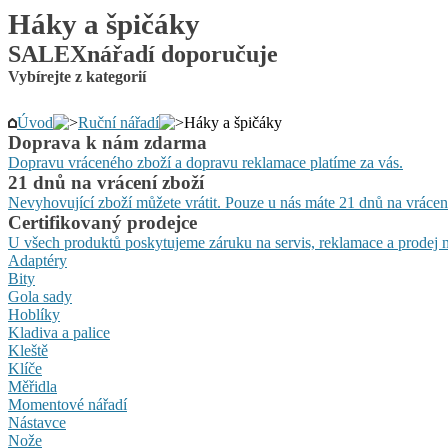
Háky a špičáky
SALEXnářadí doporučuje
Vybírejte z kategorií
Úvod
Ruční nářadí
Háky a špičáky
Doprava k nám zdarma
Dopravu vráceného zboží a dopravu reklamace platíme za vás.
21 dnů na vrácení zboží
Nevyhovující zboží můžete vrátit. Pouze u nás máte 21 dnů na vrácen
Certifikovaný prodejce
U všech produktů poskytujeme záruku na servis, reklamace a prodej n
Adaptéry
Bity
Gola sady
Hoblíky
Kladiva a palice
Kleště
Klíče
Měřidla
Momentové nářadí
Nástavce
Nože