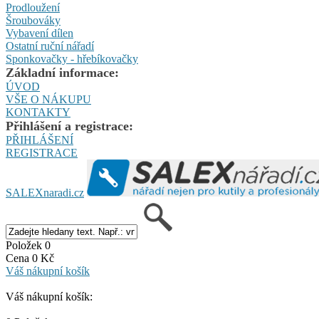
Prodloužení
Šroubováky
Vybavení dílen
Ostatní ruční nářadí
Sponkovačky - hřebíkovačky
Základní informace:
ÚVOD
VŠE O NÁKUPU
KONTAKTY
Přihlášení a registrace:
PŘIHLÁŠENÍ
REGISTRACE
SALEXnaradi.cz
Položek 0
Cena 0 Kč
Váš nákupní košík
Váš nákupní košík: