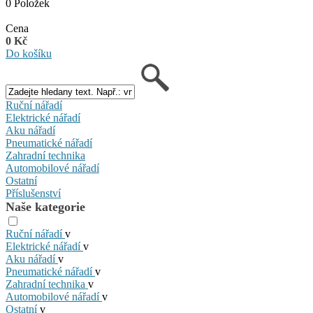
0 Položek
Cena
0 Kč
Do košíku
Ruční nářadí
Elektrické nářadí
Aku nářadí
Pneumatické nářadí
Zahradní technika
Automobilové nářadí
Ostatní
Příslušenství
Naše kategorie
Ruční nářadí
v
Elektrické nářadí
v
Aku nářadí
v
Pneumatické nářadí
v
Zahradní technika
v
Automobilové nářadí
v
Ostatní
v