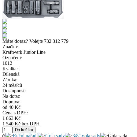
Máte dotaz?
Volejte 732 312 779
Značka:
Kraftwerk Junior Line
Označení:
1012
Kvalita:
Dílenská
Záruka:
24 měsíců
Dostupnost:
Na dotaz
Doprava:
od 40 Kč
Cena s DPH:
1 863 Kč
1 540 Kč bez DPH
Ruční nářadí
Gola sady
3/8" gola sady
Gola sada