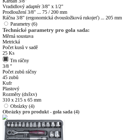
Kardan 3/8"
Vradidlový adaptér 3/8" x 1/2"
Prodloužení 3/8" ... 75 / 200 mm
Ráčna 3/8" (ergonomická dvousložková rukojeť) ... 205 mm
Parametry (6)
Technické parametry pro gola sada:
Měrná soustava
Metrická
Počet kusů v sadě
25 Ks
Trn ráčny
3/8 "
Počet zubů ráčny
45 zubů
Kufr
Plastový
Rozměry (dxšxv)
310 x 215 x 65 mm
Obrázky (4)
Obrázky pro produkt - gola sada (4)