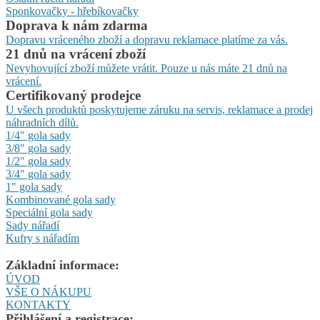
Sponkovačky - hřebíkovačky
Doprava k nám zdarma
Dopravu vráceného zboží a dopravu reklamace platíme za vás.
21 dnů na vrácení zboží
Nevyhovující zboží můžete vrátit. Pouze u nás máte 21 dnů na
vrácení.
Certifikovaný prodejce
U všech produktů poskytujeme záruku na servis, reklamace a prodej
náhradních dílů.
1/4" gola sady
3/8" gola sady
1/2" gola sady
3/4" gola sady
1" gola sady
Kombinované gola sady
Speciální gola sady
Sady nářadí
Kufry s nářadím
Základní informace:
ÚVOD
VŠE O NÁKUPU
KONTAKTY
Přihlášení a registrace: