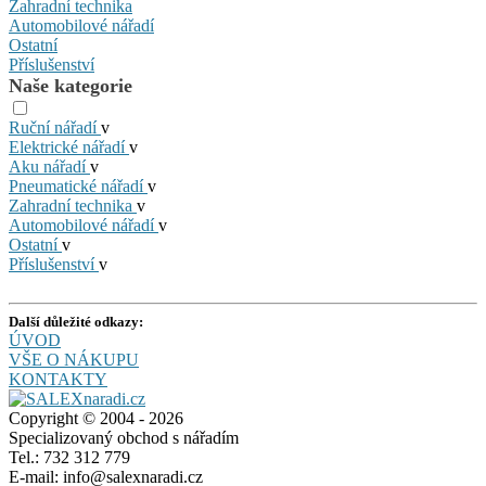
Zahradní technika
Automobilové nářadí
Ostatní
Příslušenství
Naše kategorie
Ruční nářadí
v
Elektrické nářadí
v
Aku nářadí
v
Pneumatické nářadí
v
Zahradní technika
v
Automobilové nářadí
v
Ostatní
v
Příslušenství
v
Další důležité odkazy:
ÚVOD
VŠE O NÁKUPU
KONTAKTY
Copyright © 2004 - 2026
Specializovaný obchod s nářadím
Tel.: 732 312 779
E-mail: info@salexnaradi.cz