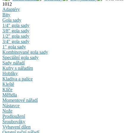
1012
Adaptéry
Bity
Gola sady
1/4" gola sady
3/8" gola sady
1/2" gola sady
3/4" gola sady
1" gola sady
Kombinované gola sady
Speciální gola sady
Sady nářadí
Kufry s nářadím
Hoblíky
Kladiva a palice
Kleště
Klíče
Měřidla
Momentové nářadí
Nástavce
Nože
Prodloužení
Šroubováky
Vybavení dílen
Ostatní ruční nářadí