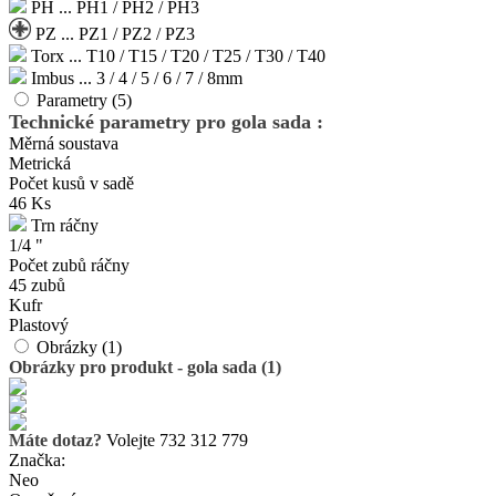
PH ... PH1 / PH2 / PH3
PZ ... P­Z1 / PZ2 / PZ3
Torx ... T10 / T15 / T20 / T­25 / T30 / T40
Imbus ... 3 / 4 / 5 / 6 / 7 / 8mm
Parametry (5)
Technické parametry pro gola sada :
Měrná soustava
Metrická
Počet kusů v sadě
46 Ks
Trn ráčny
1/4 "
Počet zubů ráčny
45 zubů
Kufr
Plastový
Obrázky (1)
Obrázky pro produkt - gola sada (1)
Máte dotaz?
Volejte 732 312 779
Značka:
Neo