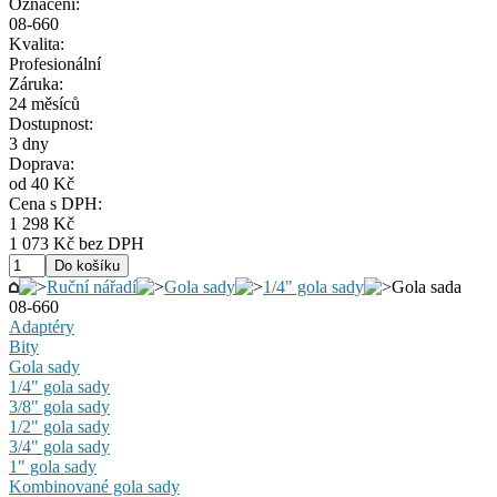
Označení:
08-660
Kvalita:
Profesionální
Záruka:
24 měsíců
Dostupnost:
3 dny
Doprava:
od 40 Kč
Cena s DPH:
1 298 Kč
1 073 Kč bez DPH
Ruční nářadí
Gola sady
1/4" gola sady
Gola sada
08-660
Adaptéry
Bity
Gola sady
1/4" gola sady
3/8" gola sady
1/2" gola sady
3/4" gola sady
1" gola sady
Kombinované gola sady