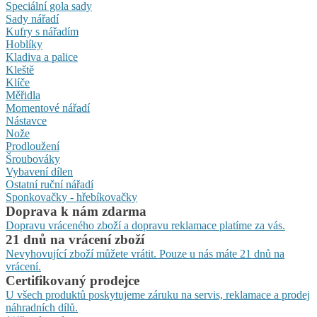
Speciální gola sady
Sady nářadí
Kufry s nářadím
Hoblíky
Kladiva a palice
Kleště
Klíče
Měřidla
Momentové nářadí
Nástavce
Nože
Prodloužení
Šroubováky
Vybavení dílen
Ostatní ruční nářadí
Sponkovačky - hřebíkovačky
Doprava k nám zdarma
Dopravu vráceného zboží a dopravu reklamace platíme za vás.
21 dnů na vrácení zboží
Nevyhovující zboží můžete vrátit. Pouze u nás máte 21 dnů na
vrácení.
Certifikovaný prodejce
U všech produktů poskytujeme záruku na servis, reklamace a prodej
náhradních dílů.