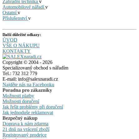
Zahradní technika
v
Automobilové nářadí
v
Ostatní
v
Příslušenství
v
Další důležité odkazy:
ÚVOD
VŠE O NÁKUPU
KONTAKTY
Copyright © 2004 - 2026
Specializovaný obchod s nářadím
Tel.: 732 312 779
E-mail: info@salexnaradi.cz
Najděte nás na Facebooku
Poradna pro zákazníky
Možnosti platby
Možnosti doručení
Jak řešit problémy při doručení
Jak jednoduše reklamovat
Bezpečný nákup
Doprava k nám zdarma
21 dnů na vrácení zboží
Registrovaný prodejce