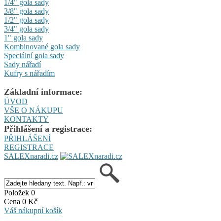
1/4" gola sady
3/8" gola sady
1/2" gola sady
3/4" gola sady
1" gola sady
Kombinované gola sady
Speciální gola sady
Sady nářadí
Kufry s nářadím
Základní informace:
ÚVOD
VŠE O NÁKUPU
KONTAKTY
Přihlášení a registrace:
PŘIHLÁŠENÍ
REGISTRACE
SALEXnaradi.cz
Položek 0
Cena 0 Kč
Váš nákupní košík