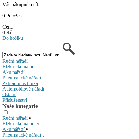
Váš nákupní košík:
0 Položek
Cena
0 Kč
Do košíku
Ruční nářadí
Elektrické nářadí
Aku nářadí
Pneumatické nářadí
Zahradní technika
Automobilové nářadí
Ostatní
Příslušenství
Naše kategorie
Ruční nářadí
v
Elektrické nářadí
v
Aku nářadí
v
Pneumatické nářadí
v