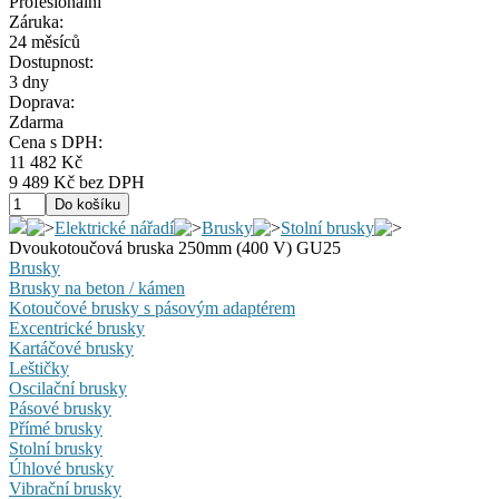
Profesionální
Záruka:
24 měsíců
Dostupnost:
3 dny
Doprava:
Zdarma
Cena s DPH:
11 482 Kč
9 489 Kč bez DPH
Elektrické nářadí
Brusky
Stolní brusky
Dvoukotoučová bruska 250mm (400 V) GU25
Brusky
Brusky na beton / kámen
Kotoučové brusky s pásovým adaptérem
Excentrické brusky
Kartáčové brusky
Leštičky
Oscilační brusky
Pásové brusky
Přímé brusky
Stolní brusky
Úhlové brusky
Vibrační brusky