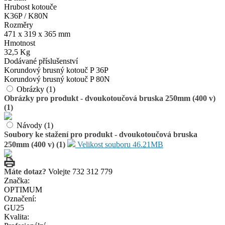
Hrubost kotouče
K36P / K80N
Rozměry
471 x 319 x 365 mm
Hmotnost
32,5 Kg
Dodávané příslušenství
Korundový brusný kotouč P 36P
Korundový brusný kotouč P 80N
Obrázky (1)
Obrázky pro produkt - dvoukotoučová bruska 250mm (400 v)
(1)
Návody (1)
Soubory ke stažení pro produkt - dvoukotoučová bruska
250mm (400 v) (1)
Velikost souboru 46.21MB
Máte dotaz?
Volejte 732 312 779
Značka:
OPTIMUM
Označení:
GU25
Kvalita: