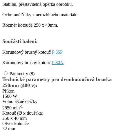
Stabilní, přestavitelná opěrka obrobku.
Ochranné štítky z nerozbitného materiálu.
Rozměr kotouče 250 x 40mm.
Součástí balení:
Korundový brusný kotouč
P 36P
Korundový brusný kotouč
P 80N
Parametry (8)
Technické parametry pro dvoukotoučová bruska
250mm (400 v):
Příkon
1500 W
Volnoběžné otáčky
-1
2850 min
Kotouč (Ø x tloušťka)
250 x 40 mm
Otvor kotouče
32 mm