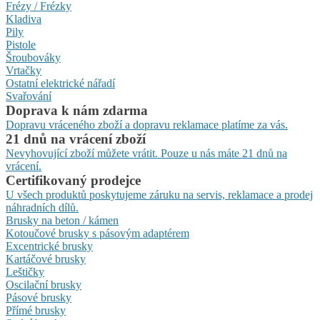
Frézy / Frézky
Kladiva
Pily
Pistole
Šroubováky
Vrtačky
Ostatní elektrické nářadí
Svařování
Doprava k nám zdarma
Dopravu vráceného zboží a dopravu reklamace platíme za vás.
21 dnů na vrácení zboží
Nevyhovující zboží můžete vrátit. Pouze u nás máte 21 dnů na
vrácení.
Certifikovaný prodejce
U všech produktů poskytujeme záruku na servis, reklamace a prodej
náhradních dílů.
Brusky na beton / kámen
Kotoučové brusky s pásovým adaptérem
Excentrické brusky
Kartáčové brusky
Leštičky
Oscilační brusky
Pásové brusky
Přímé brusky