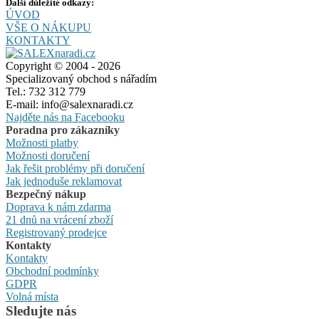
Další důležité odkazy:
ÚVOD
VŠE O NÁKUPU
KONTAKTY
Copyright © 2004 - 2026
Specializovaný obchod s nářadím
Tel.: 732 312 779
E-mail: info@salexnaradi.cz
Najděte nás na Facebooku
Poradna pro zákazníky
Možnosti platby
Možnosti doručení
Jak řešit problémy při doručení
Jak jednoduše reklamovat
Bezpečný nákup
Doprava k nám zdarma
21 dnů na vrácení zboží
Registrovaný prodejce
Kontakty
Kontakty
Obchodní podmínky
GDPR
Volná místa
Sledujte nás