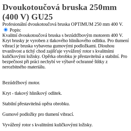
Dvoukotoučová bruska 250mm
(400 V) GU25
Profesionální dvoukotoučová bruska OPTIMUM 250 mm 400 V.
Popis:
Kvalitní dvoukotoučová bruska s bezúdržbovým motorem 400 V.
Kryt brusky je vyroben z tlakového hliníkového odlitku. Pro tlumení
vibrací je bruska vybavena gumovými podložkami. Dlouhou
trvanlivost a tichý chod zajišťuje vyvážený rotor s kvalitními
kuličkovými ložisky. Opěrka obrobku je přestavitelná a stabilní. Pro
bezpečnost při práci nechybí ve výbavě ochranné štítky z
nerozbitného materiálu.
Bezúdržbový motor.
Kryt - tlakový hliníkový odlitek.
Stabilní přestavitelná opěra obrobku.
Gumové podložky pro tlumení vibrací.
Vyvážený rotor s kvalitními kuličkovými ložisky.