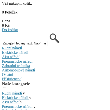
Váš nákupní košík:
0 Položek
Cena
0 Kč
Do košíku
Ruční nářadí
Elektrické nářadí
Aku nářadí
Pneumatické nářadí
Zahradní technika
Automobilové nářadí
Ostatní
Příslušenství
Naše kategorie
Ruční nářadí
v
Elektrické nářadí
v
Aku nářadí
v
Pneumatické nářadí
v