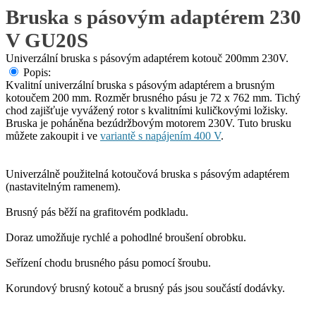
Bruska s pásovým adaptérem 230
V GU20S
Univerzální bruska s pásovým adaptérem kotouč 200mm 230V.
Popis:
Kvalitní univerzální bruska s pásovým adaptérem a brusným
kotoučem 200 mm. Rozměr brusného pásu je 72 x 762 mm. Tichý
chod zajišťuje vyvážený rotor s kvalitními kuličkovými ložisky.
Bruska je poháněna bezúdržbovým motorem 230V. Tuto brusku
můžete zakoupit i ve
variantě s napájením 400 V
.
Univerzálně použitelná kotoučová bruska s pásovým adaptérem
(nastavitelným ramenem).
Brusný pás běží na grafitovém podkladu.
Doraz umožňuje rychlé a pohodlné broušení obrobku.
Seřízení chodu brusného pásu pomocí šroubu.
Korundový brusný kotouč a brusný pás jsou součástí dodávky.