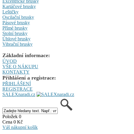
Excentrické brusky
Kartáčové brusky
Leštičky
Oscilační brusky
Pásové brusky
Přímé brusky
Stolní brusky
Úhlové brusky
Vibrační brusky
Základní informace:
ÚVOD
VŠE O NÁKUPU
KONTAKTY
Přihlášení a registrace:
PŘIHLÁŠENÍ
REGISTRACE
SALEXnaradi.cz
Položek 0
Cena 0 Kč
Váš nákupní košík