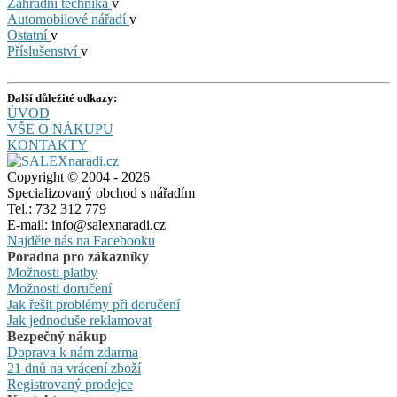
Zahradní technika
v
Automobilové nářadí
v
Ostatní
v
Příslušenství
v
Další důležité odkazy:
ÚVOD
VŠE O NÁKUPU
KONTAKTY
Copyright © 2004 - 2026
Specializovaný obchod s nářadím
Tel.: 732 312 779
E-mail: info@salexnaradi.cz
Najděte nás na Facebooku
Poradna pro zákazníky
Možnosti platby
Možnosti doručení
Jak řešit problémy při doručení
Jak jednoduše reklamovat
Bezpečný nákup
Doprava k nám zdarma
21 dnů na vrácení zboží
Registrovaný prodejce