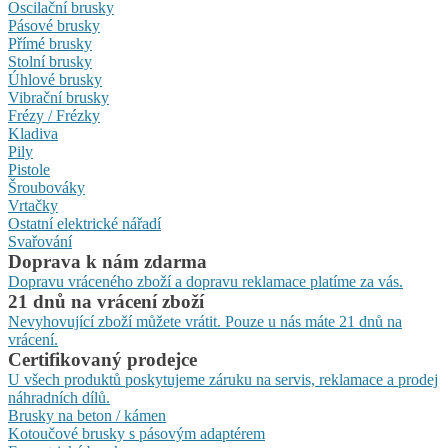
Oscilační brusky
Pásové brusky
Přímé brusky
Stolní brusky
Úhlové brusky
Vibrační brusky
Frézy / Frézky
Kladiva
Pily
Pistole
Šroubováky
Vrtačky
Ostatní elektrické nářadí
Svařování
Doprava k nám zdarma
Dopravu vráceného zboží a dopravu reklamace platíme za vás.
21 dnů na vrácení zboží
Nevyhovující zboží můžete vrátit. Pouze u nás máte 21 dnů na
vrácení.
Certifikovaný prodejce
U všech produktů poskytujeme záruku na servis, reklamace a prodej
náhradních dílů.
Brusky na beton / kámen
Kotoučové brusky s pásovým adaptérem