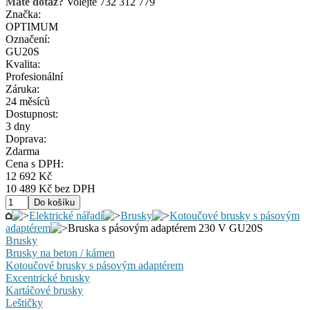
Máte dotaz?
Volejte 732 312 779
Značka:
OPTIMUM
Označení:
GU20S
Kvalita:
Profesionální
Záruka:
24 měsíců
Dostupnost:
3 dny
Doprava:
Zdarma
Cena s DPH:
12 692 Kč
10 489 Kč bez DPH
Elektrické nářadí
Brusky
Kotoučové brusky s pásovým
adaptérem
Bruska s pásovým adaptérem 230 V GU20S
Brusky
Brusky na beton / kámen
Kotoučové brusky s pásovým adaptérem
Excentrické brusky
Kartáčové brusky
Leštičky