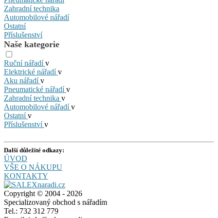
Zahradní technika
Automobilové nářadí
Ostatní
Příslušenství
Naše kategorie
Ruční nářadí
v
Elektrické nářadí
v
Aku nářadí
v
Pneumatické nářadí
v
Zahradní technika
v
Automobilové nářadí
v
Ostatní
v
Příslušenství
v
Další důležité odkazy:
ÚVOD
VŠE O NÁKUPU
KONTAKTY
Copyright © 2004 - 2026
Specializovaný obchod s nářadím
Tel.: 732 312 779