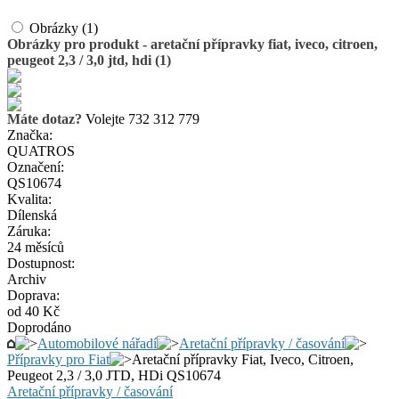
Obrázky (1)
Obrázky pro produkt - aretační přípravky fiat, iveco, citroen,
peugeot 2,3 / 3,0 jtd, hdi (1)
Máte dotaz?
Volejte 732 312 779
Značka:
QUATROS
Označení:
QS10674
Kvalita:
Dílenská
Záruka:
24 měsíců
Dostupnost:
Archiv
Doprava:
od 40 Kč
Doprodáno
Automobilové nářadí
Aretační přípravky / časování
Přípravky pro Fiat
Aretační přípravky Fiat, Iveco, Citroen,
Peugeot 2,3 / 3,0 JTD, HDi QS10674
Aretační přípravky / časování