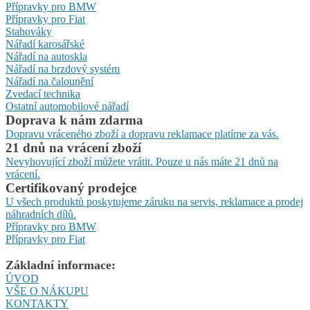
Přípravky pro BMW
Přípravky pro Fiat
Stahováky
Nářadí karosářské
Nářadí na autoskla
Nářadí na brzdový systém
Nářadí na čalounění
Zvedací technika
Ostatní automobilové nářadí
Doprava k nám zdarma
Dopravu vráceného zboží a dopravu reklamace platíme za vás.
21 dnů na vrácení zboží
Nevyhovující zboží můžete vrátit. Pouze u nás máte 21 dnů na
vrácení.
Certifikovaný prodejce
U všech produktů poskytujeme záruku na servis, reklamace a prodej
náhradních dílů.
Přípravky pro BMW
Přípravky pro Fiat
Základní informace:
ÚVOD
VŠE O NÁKUPU
KONTAKTY