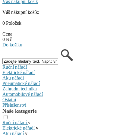
Váš nákupní košík
Váš nákupní košík:
0 Položek
Cena
0 Kč
Do košíku
Ruční nářadí
Elektrické nářadí
Aku nářadí
Pneumatické nářadí
Zahradní technika
Automobilové nářadí
Ostatní
Příslušenství
Naše kategorie
Ruční nářadí
v
Elektrické nářadí
v
Aku nářadí
v