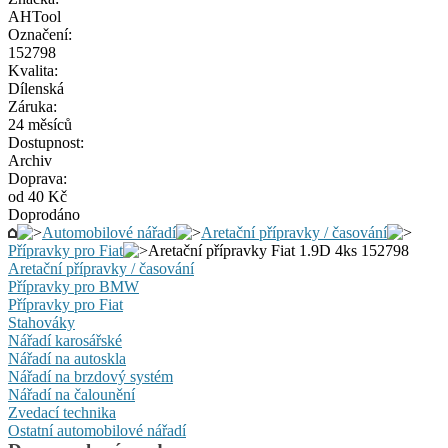
AHTool
Označení:
152798
Kvalita:
Dílenská
Záruka:
24 měsíců
Dostupnost:
Archiv
Doprava:
od 40 Kč
Doprodáno
Automobilové nářadí
Aretační přípravky / časování
Přípravky pro Fiat
Aretační přípravky Fiat 1.9D 4ks 152798
Aretační přípravky / časování
Přípravky pro BMW
Přípravky pro Fiat
Stahováky
Nářadí karosářské
Nářadí na autoskla
Nářadí na brzdový systém
Nářadí na čalounění
Zvedací technika
Ostatní automobilové nářadí