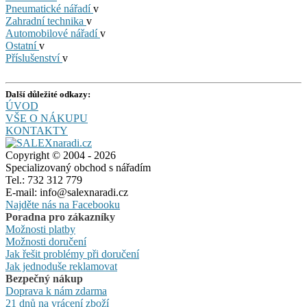
Pneumatické nářadí
v
Zahradní technika
v
Automobilové nářadí
v
Ostatní
v
Příslušenství
v
Další důležité odkazy:
ÚVOD
VŠE O NÁKUPU
KONTAKTY
Copyright © 2004 - 2026
Specializovaný obchod s nářadím
Tel.: 732 312 779
E-mail: info@salexnaradi.cz
Najděte nás na Facebooku
Poradna pro zákazníky
Možnosti platby
Možnosti doručení
Jak řešit problémy při doručení
Jak jednoduše reklamovat
Bezpečný nákup
Doprava k nám zdarma
21 dnů na vrácení zboží