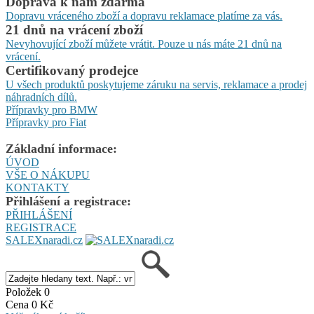
Doprava k nám zdarma
Dopravu vráceného zboží a dopravu reklamace platíme za vás.
21 dnů na vrácení zboží
Nevyhovující zboží můžete vrátit. Pouze u nás máte 21 dnů na
vrácení.
Certifikovaný prodejce
U všech produktů poskytujeme záruku na servis, reklamace a prodej
náhradních dílů.
Přípravky pro BMW
Přípravky pro Fiat
Základní informace:
ÚVOD
VŠE O NÁKUPU
KONTAKTY
Přihlášení a registrace:
PŘIHLÁŠENÍ
REGISTRACE
SALEXnaradi.cz
Položek 0
Cena 0 Kč