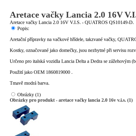
Aretace vačky Lancia 2.0 16V V.
Aretace vačky Lancia 2.0 16V V.I.S. - QUATROS QS10149-D.
Popis:
Aretační přípravky na vačkové hřídele, takzvané vačky, QUA
Kostky, označované jako domečky, jsou nezbytné při servisu roz
Určeno pro italská vozidla Lancia Delta a Dedra se zážehovým 
Použití jako OEM 1860819000 .
Tmavě modrá barva.
Obrázky (1)
Obrázky pro produkt - aretace vačky lancia 2.0 16v v.i.s. (1)