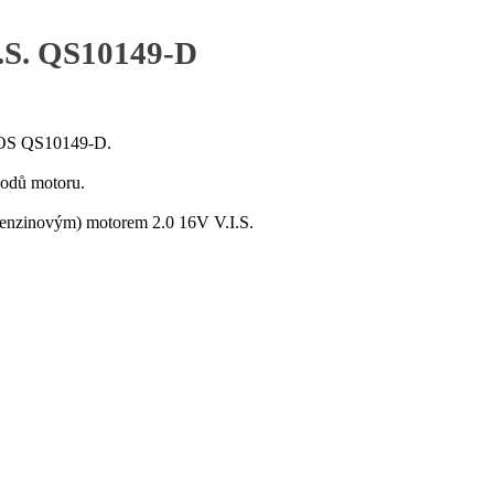
I.S. QS10149-D
TROS QS10149-D.
vodů motoru.
(benzinovým) motorem 2.0 16V V.I.S.