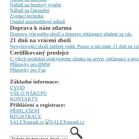
Nářadí na brzdový systém
Nářadí na čalounění
Zvedací technika
Ostatní automobilové nářadí
Doprava k nám zdarma
Dopravu vráceného zboží a dopravu reklamace platíme za vás.
21 dnů na vrácení zboží
Nevyhovující zboží můžete vrátit. Pouze u nás máte 21 dnů na vrá
Certifikovaný prodejce
U všech produktů poskytujeme záruku na servis, reklamace a prod
Přípravky pro BMW
Přípravky pro Fiat
Základní informace:
ÚVOD
VŠE O NÁKUPU
KONTAKTY
Přihlášení a registrace:
PŘIHLÁŠENÍ
REGISTRACE
SALEXnaradi.cz