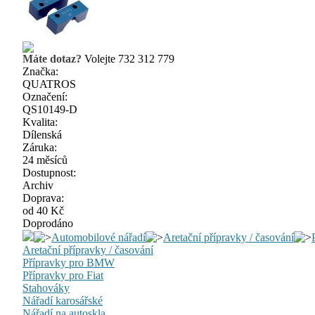
Máte dotaz?
Volejte 732 312 779
Značka:
QUATROS
Označení:
QS10149-D
Kvalita:
Dílenská
Záruka:
24 měsíců
Dostupnost:
Archiv
Doprava:
od 40 Kč
Doprodáno
Automobilové nářadí
Aretační přípravky / časování
Aretační přípravky / časování
Přípravky pro BMW
Přípravky pro Fiat
Stahováky
Nářadí karosářské
Nářadí na autoskla