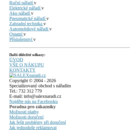
Ruční nářadí
v
Elektrické nářadí
v
Aku nářadí
v
Pneumatické nářadí
v
Zahradní technika
v
Automobilové nářadí
v
Ostatní
v
Příslušenství
v
Další důležité odkazy:
ÚVOD
VŠE O NÁKUPU
KONTAKTY
Copyright © 2004 - 2026
Specializovaný obchod s nářadím
Tel.: 732 312 779
E-mail: info@salexnaradi.cz
Najděte nás na Facebooku
Poradna pro zákazníky
Možnosti platby
Možnosti doručení
Jak řešit problémy při doručení
Jak jednoduše reklamovat