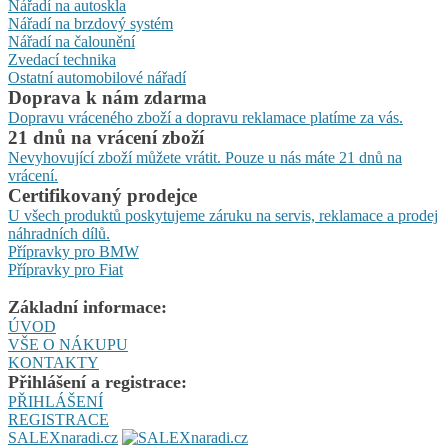
Nářadí na autoskla
Nářadí na brzdový systém
Nářadí na čalounění
Zvedací technika
Ostatní automobilové nářadí
Doprava k nám zdarma
Dopravu vráceného zboží a dopravu reklamace platíme za vás.
21 dnů na vrácení zboží
Nevyhovující zboží můžete vrátit. Pouze u nás máte 21 dnů na
vrácení.
Certifikovaný prodejce
U všech produktů poskytujeme záruku na servis, reklamace a prodej
náhradních dílů.
Přípravky pro BMW
Přípravky pro Fiat
Základní informace:
ÚVOD
VŠE O NÁKUPU
KONTAKTY
Přihlášení a registrace:
PŘIHLÁŠENÍ
REGISTRACE
SALEXnaradi.cz