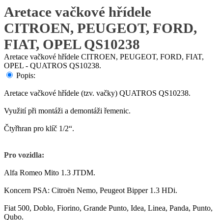
Aretace vačkové hřídele
CITROEN, PEUGEOT, FORD,
FIAT, OPEL QS10238
Aretace vačkové hřídele CITROEN, PEUGEOT, FORD, FIAT,
OPEL - QUATROS QS10238.
Popis:
Aretace vačkové hřídele (tzv. vačky) QUATROS QS10238.
Využití při montáži a demontáži řemenic.
Čtyřhran pro klíč 1/2“.
Pro vozidla:
Alfa Romeo Mito 1.3 JTDM.
Koncern PSA: Citroën Nemo, Peugeot Bipper 1.3 HDi.
Fiat 500, Doblo, Fiorino, Grande Punto, Idea, Linea, Panda, Punto,
Qubo.