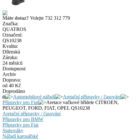
Máte dotaz?
Volejte 732 312 779
Značka:
QUATROS
Označení:
QS10238
Kvalita:
Dílenská
Záruka:
24 měsíců
Dostupnost:
Archiv
Doprava:
od 40 Kč
Doprodáno
Automobilové nářadí
Aretační přípravky / časování
Přípravky pro Fiat
Aretace vačkové hřídele CITROEN,
PEUGEOT, FORD, FIAT, OPEL QS10238
Aretační přípravky / časování
Přípravky pro BMW
Přípravky pro Fiat
Stahováky
Nářadí karosářské