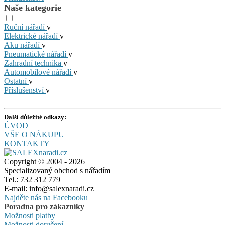
Naše kategorie
Ruční nářadí
v
Elektrické nářadí
v
Aku nářadí
v
Pneumatické nářadí
v
Zahradní technika
v
Automobilové nářadí
v
Ostatní
v
Příslušenství
v
Další důležité odkazy:
ÚVOD
VŠE O NÁKUPU
KONTAKTY
Copyright © 2004 - 2026
Specializovaný obchod s nářadím
Tel.: 732 312 779
E-mail: info@salexnaradi.cz
Najděte nás na Facebooku
Poradna pro zákazníky
Možnosti platby
Možnosti doručení