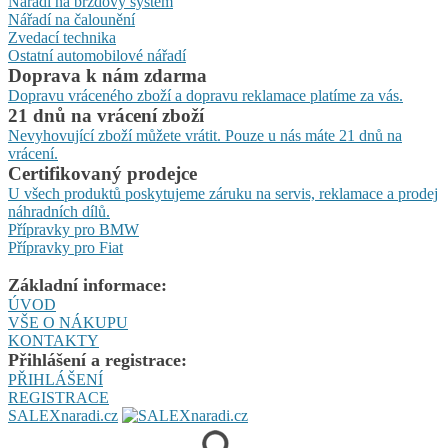
Nářadí na brzdový systém
Nářadí na čalounění
Zvedací technika
Ostatní automobilové nářadí
Doprava k nám zdarma
Dopravu vráceného zboží a dopravu reklamace platíme za vás.
21 dnů na vrácení zboží
Nevyhovující zboží můžete vrátit. Pouze u nás máte 21 dnů na
vrácení.
Certifikovaný prodejce
U všech produktů poskytujeme záruku na servis, reklamace a prodej
náhradních dílů.
Přípravky pro BMW
Přípravky pro Fiat
Základní informace:
ÚVOD
VŠE O NÁKUPU
KONTAKTY
Přihlášení a registrace:
PŘIHLÁŠENÍ
REGISTRACE
SALEXnaradi.cz