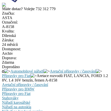
Máte dotaz?
Volejte 732 312 779
Značka:
ASTA
Označení:
A-8158
Kvalita:
Dílenská
Záruka:
24 měsíců
Dostupnost:
Archiv
Doprava:
Zdarma
Doprodáno
Automobilové nářadí
Aretační přípravky / časování
Přípravky pro Fiat
Aretace rozvodů FIAT, LANCIA, FORD 1.2
8V, 1.4 16V benzín, řemen A-8158
Aretační přípravky / časování
Přípravky pro BMW
Přípravky pro Fiat
Stahováky
Nářadí karosářské
Nářadí na autoskla