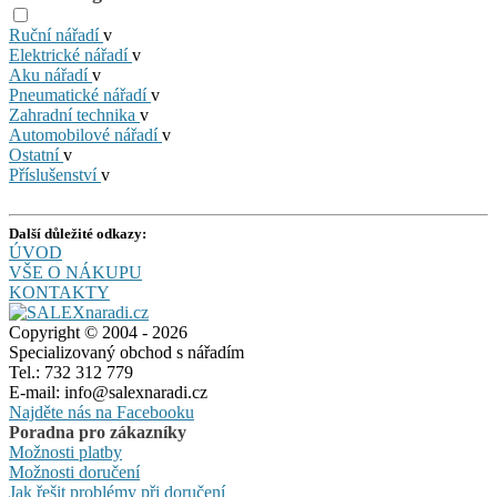
Ruční nářadí
v
Elektrické nářadí
v
Aku nářadí
v
Pneumatické nářadí
v
Zahradní technika
v
Automobilové nářadí
v
Ostatní
v
Příslušenství
v
Další důležité odkazy:
ÚVOD
VŠE O NÁKUPU
KONTAKTY
Copyright © 2004 - 2026
Specializovaný obchod s nářadím
Tel.: 732 312 779
E-mail: info@salexnaradi.cz
Najděte nás na Facebooku
Poradna pro zákazníky
Možnosti platby
Možnosti doručení
Jak řešit problémy při doručení