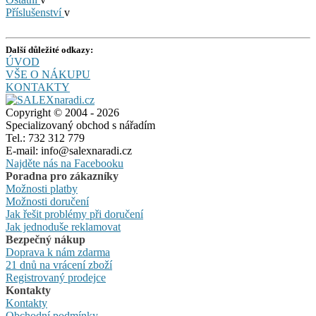
Příslušenství
v
Další důležité odkazy:
ÚVOD
VŠE O NÁKUPU
KONTAKTY
Copyright © 2004 - 2026
Specializovaný obchod s nářadím
Tel.: 732 312 779
E-mail: info@salexnaradi.cz
Najděte nás na Facebooku
Poradna pro zákazníky
Možnosti platby
Možnosti doručení
Jak řešit problémy při doručení
Jak jednoduše reklamovat
Bezpečný nákup
Doprava k nám zdarma
21 dnů na vrácení zboží
Registrovaný prodejce
Kontakty
Kontakty
Obchodní podmínky