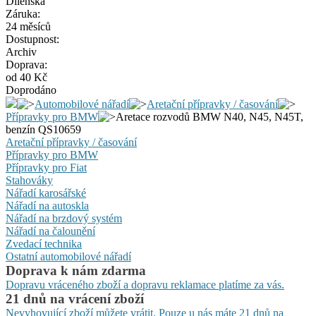
Dílenská
Záruka:
24 měsíců
Dostupnost:
Archiv
Doprava:
od 40 Kč
Doprodáno
Automobilové nářadí
Aretační přípravky / časování
Přípravky pro BMW
Aretace rozvodů BMW N40, N45, N45T,
benzín QS10659
Aretační přípravky / časování
Přípravky pro BMW
Přípravky pro Fiat
Stahováky
Nářadí karosářské
Nářadí na autoskla
Nářadí na brzdový systém
Nářadí na čalounění
Zvedací technika
Ostatní automobilové nářadí
Doprava k nám zdarma
Dopravu vráceného zboží a dopravu reklamace platíme za vás.
21 dnů na vrácení zboží
Nevyhovující zboží můžete vrátit. Pouze u nás máte 21 dnů na