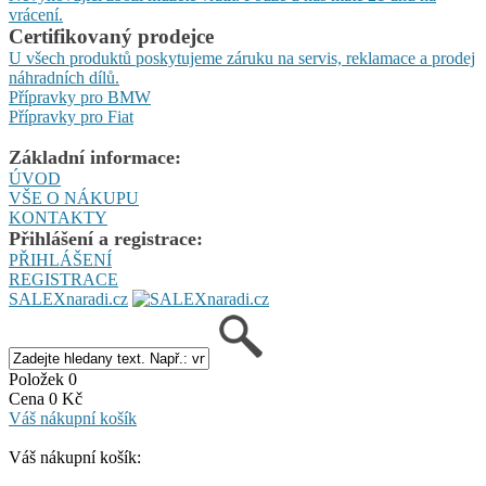
vrácení.
Certifikovaný prodejce
U všech produktů poskytujeme záruku na servis, reklamace a prodej
náhradních dílů.
Přípravky pro BMW
Přípravky pro Fiat
Základní informace:
ÚVOD
VŠE O NÁKUPU
KONTAKTY
Přihlášení a registrace:
PŘIHLÁŠENÍ
REGISTRACE
SALEXnaradi.cz
Položek 0
Cena 0 Kč
Váš nákupní košík
Váš nákupní košík: