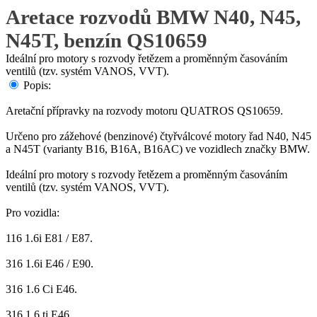
Aretace rozvodů BMW N40, N45,
N45T, benzín QS10659
Ideální pro motory s rozvody řetězem a proměnným časováním
ventilů (tzv. systém VANOS, VVT).
Popis:
Aretační přípravky na rozvody motoru QUATROS QS10659.
Určeno pro zážehové (benzinové) čtyřválcové motory řad N40, N45
a N45T (varianty B16, B16A, B16AC) ve vozidlech značky BMW.
Ideální pro motory s rozvody řetězem a proměnným časováním
ventilů (tzv. systém VANOS, VVT).
Pro vozidla:
116 1.6i E81 / E87.
316 1.6i E46 / E90.
316 1.6 Ci E46.
316 1.6 ti E46.