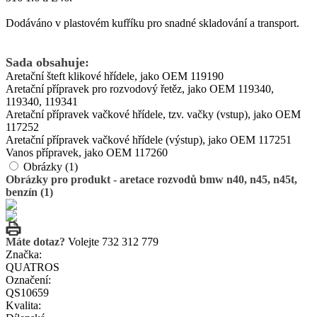
Dodáváno v plastovém kufříku pro snadné skladování a transport.
Sada obsahuje:
Aretační šteft klikové hřídele, jako OEM 119190
Aretační přípravek pro rozvodový řetěz, jako OEM 119340,
119340, 119341
Aretační přípravek vačkové hřídele, tzv. vačky (vstup), jako OEM
117252
Aretační přípravek vačkové hřídele (výstup), jako OEM 117251
Vanos přípravek, jako OEM 117260
Obrázky (1)
Obrázky pro produkt - aretace rozvodů bmw n40, n45, n45t,
benzín (1)
Máte dotaz?
Volejte 732 312 779
Značka:
QUATROS
Označení:
QS10659
Kvalita: