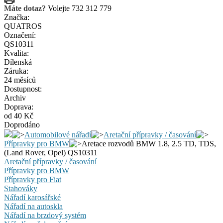
Máte dotaz?
Volejte 732 312 779
Značka:
QUATROS
Označení:
QS10311
Kvalita:
Dílenská
Záruka:
24 měsíců
Dostupnost:
Archiv
Doprava:
od 40 Kč
Doprodáno
Automobilové nářadí
Aretační přípravky / časování
Přípravky pro BMW
Aretace rozvodů BMW 1.8, 2.5 TD, TDS,
(Land Rover, Opel) QS10311
Aretační přípravky / časování
Přípravky pro BMW
Přípravky pro Fiat
Stahováky
Nářadí karosářské
Nářadí na autoskla
Nářadí na brzdový systém