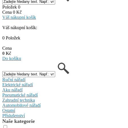
Položek 0
Cena 0 Kč
Váš nákupní košík
Váš nákupní košík:
0 Položek
Cena
0 Kč
Do košíku
Ruční nářadí
Elektrické nářadí
Aku nářadí
Pneumatické nářadí
Zahradní technika
Automobilové nářadí
Ostatní
Příslušenství
Naše kategorie