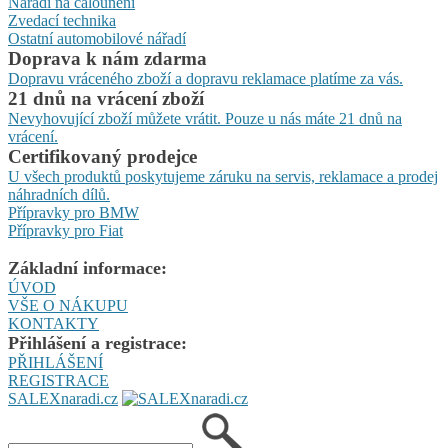
Nářadí na čalounění
Zvedací technika
Ostatní automobilové nářadí
Doprava k nám zdarma
Dopravu vráceného zboží a dopravu reklamace platíme za vás.
21 dnů na vrácení zboží
Nevyhovující zboží můžete vrátit. Pouze u nás máte 21 dnů na
vrácení.
Certifikovaný prodejce
U všech produktů poskytujeme záruku na servis, reklamace a prodej
náhradních dílů.
Přípravky pro BMW
Přípravky pro Fiat
Základní informace:
ÚVOD
VŠE O NÁKUPU
KONTAKTY
Přihlášení a registrace:
PŘIHLÁŠENÍ
REGISTRACE
SALEXnaradi.cz