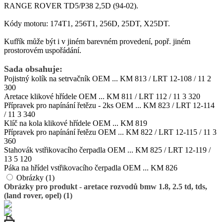
RANGE ROVER TD5/P38 2,5D (94-02).
Kódy motoru: 174T1, 256T1, 256D, 25DT, X25DT.
Kufřík může být i v jiném barevném provedení, popř. jiném
prostorovém uspořádání.
Sada obsahuje:
Pojistný kolík na setrvačník OEM ... KM 813 / LRT 12-108 / 11 2
300
Aretace klikové hřídele OEM ... KM 811 / LRT 112 / 11 3 320
Přípravek pro napínání řetězu - 2ks OEM ... KM 823 / LRT 12-114
/ 11 3 340
Klíč na kola klikové hřídele OEM ... KM 819
Přípravek pro napínání řetězu OEM ... KM 822 / LRT 12-115 / 11 3
360
Stahovák vstřikovacího čerpadla OEM ... KM 825 / LRT 12-119 /
13 5 120
Páka na hřídel vstřikovacího čerpadla OEM ... KM 826
Obrázky (1)
Obrázky pro produkt - aretace rozvodů bmw 1.8, 2.5 td, tds,
(land rover, opel) (1)