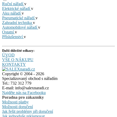
Ruční nářadí
v
Elektrické nářadí
v
Aku nářadí
v
Pneumatické nářadí
v
Zahradní technika
v
Automobilové nářadí
v
Ostatní
v
Příslušenství
v
Další důležité odkazy:
ÚVOD
VŠE O NÁKUPU
KONTAKTY
Copyright © 2004 - 2026
Specializovaný obchod s nářadím
Tel.: 732 312 779
E-mail: info@salexnaradi.cz
Najděte nás na Facebooku
Poradna pro zákazníky
Možnosti platby
Možnosti doručení
Jak řešit problémy při doručení
Jak jednoduše reklamovat