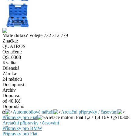
Máte dotaz?
Volejte 732 312 779
Značka:
QUATROS
Označení:
QS10308
Kvalita:
Dílenská
Záruka:
24 měsíců
Dostupnost:
Archiv
Doprava:
od 40 Kč
Doprodáno
Automobilové nářadí
Aretační přípravky / časování
Přípravky pro Fiat
Aretace motoru Fiat 1,2 / 1,4 16V QS10308
Aretační přípravky / časování
Přípravky pro BMW
Přípravky pro Fiat