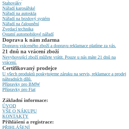
Stahováky
Nářadí karosářské
Nářadí na autoskla
Nářadí na brzdový systém
Nářadí na čalounění
Zvedací technika
Ostatní automobilové nářadí
Doprava k nám zdarma
Dopravu vráceného zboží a dopravu reklamace platíme za vás.
21 dnů na vrácení zboží
Nevyhovující zboží můžete vrátit. Pouze u nás máte 21 dnů na
vrácení.
Certifikovaný prodejce
U všech produktů poskytujeme záruku na servis, reklamace a prodej
náhradních dílů.
Přípravky pro BMW
Přípravky pro Fiat
Základní informace:
ÚVOD
VŠE O NÁKUPU
KONTAKTY
Přihlášení a registrace:
PŘIHLÁŠENÍ