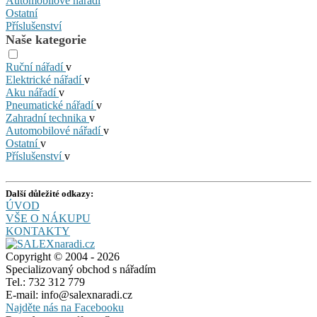
Automobilové nářadí
Ostatní
Příslušenství
Naše kategorie
Ruční nářadí
v
Elektrické nářadí
v
Aku nářadí
v
Pneumatické nářadí
v
Zahradní technika
v
Automobilové nářadí
v
Ostatní
v
Příslušenství
v
Další důležité odkazy:
ÚVOD
VŠE O NÁKUPU
KONTAKTY
Copyright © 2004 - 2026
Specializovaný obchod s nářadím
Tel.: 732 312 779
E-mail: info@salexnaradi.cz
Najděte nás na Facebooku