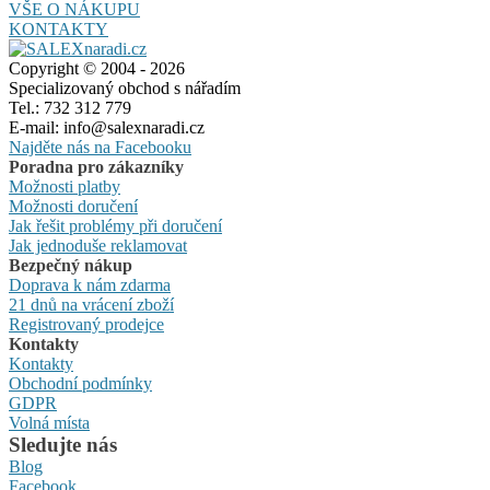
VŠE O NÁKUPU
KONTAKTY
Copyright © 2004 - 2026
Specializovaný obchod s nářadím
Tel.: 732 312 779
E-mail: info@salexnaradi.cz
Najděte nás na Facebooku
Poradna pro zákazníky
Možnosti platby
Možnosti doručení
Jak řešit problémy při doručení
Jak jednoduše reklamovat
Bezpečný nákup
Doprava k nám zdarma
21 dnů na vrácení zboží
Registrovaný prodejce
Kontakty
Kontakty
Obchodní podmínky
GDPR
Volná místa
Sledujte nás
Blog
Facebook