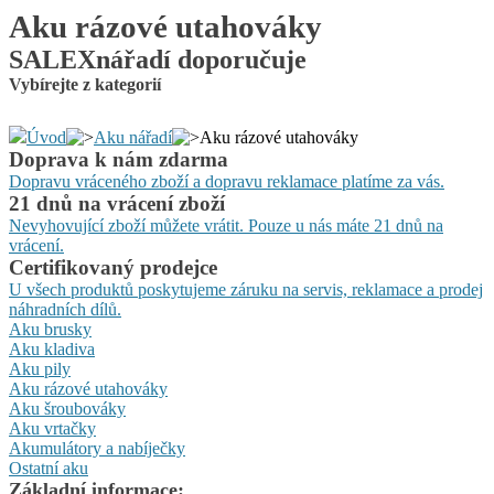
Aku rázové utahováky
SALEXnářadí doporučuje
Vybírejte z kategorií
Úvod
Aku nářadí
Aku rázové utahováky
Doprava k nám zdarma
Dopravu vráceného zboží a dopravu reklamace platíme za vás.
21 dnů na vrácení zboží
Nevyhovující zboží můžete vrátit. Pouze u nás máte 21 dnů na
vrácení.
Certifikovaný prodejce
U všech produktů poskytujeme záruku na servis, reklamace a prodej
náhradních dílů.
Aku brusky
Aku kladiva
Aku pily
Aku rázové utahováky
Aku šroubováky
Aku vrtačky
Akumulátory a nabíječky
Ostatní aku
Základní informace: