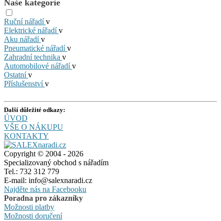
Naše kategorie
Ruční nářadí
v
Elektrické nářadí
v
Aku nářadí
v
Pneumatické nářadí
v
Zahradní technika
v
Automobilové nářadí
v
Ostatní
v
Příslušenství
v
Další důležité odkazy:
ÚVOD
VŠE O NÁKUPU
KONTAKTY
Copyright © 2004 - 2026
Specializovaný obchod s nářadím
Tel.: 732 312 779
E-mail: info@salexnaradi.cz
Najděte nás na Facebooku
Poradna pro zákazníky
Možnosti platby
Možnosti doručení