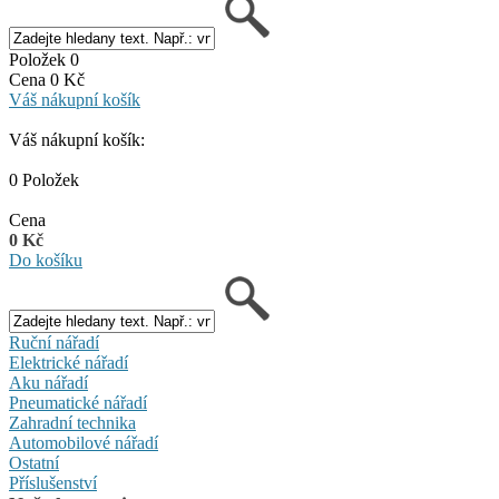
Položek 0
Cena 0 Kč
Váš nákupní košík
Váš nákupní košík:
0 Položek
Cena
0 Kč
Do košíku
Ruční nářadí
Elektrické nářadí
Aku nářadí
Pneumatické nářadí
Zahradní technika
Automobilové nářadí
Ostatní
Příslušenství