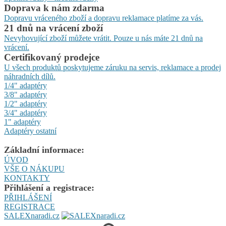
Doprava k nám zdarma
Dopravu vráceného zboží a dopravu reklamace platíme za vás.
21 dnů na vrácení zboží
Nevyhovující zboží můžete vrátit. Pouze u nás máte 21 dnů na
vrácení.
Certifikovaný prodejce
U všech produktů poskytujeme záruku na servis, reklamace a prodej
náhradních dílů.
1/4" adaptéry
3/8" adaptéry
1/2" adaptéry
3/4" adaptéry
1" adaptéry
Adaptéry ostatní
Základní informace:
ÚVOD
VŠE O NÁKUPU
KONTAKTY
Přihlášení a registrace:
PŘIHLÁŠENÍ
REGISTRACE
SALEXnaradi.cz