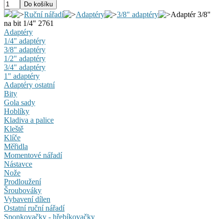
Ruční nářadí
Adaptéry
3/8" adaptéry
Adaptér 3/8"
na bit 1/4" 2761
Adaptéry
1/4" adaptéry
3/8" adaptéry
1/2" adaptéry
3/4" adaptéry
1" adaptéry
Adaptéry ostatní
Bity
Gola sady
Hoblíky
Kladiva a palice
Kleště
Klíče
Měřidla
Momentové nářadí
Nástavce
Nože
Prodloužení
Šroubováky
Vybavení dílen
Ostatní ruční nářadí
Sponkovačky - hřebíkovačky